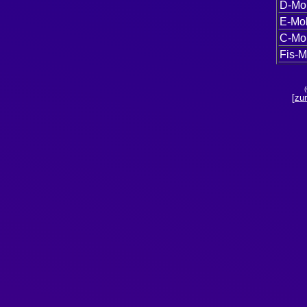
D-Mol
E-Mol
C-Mol
Fis-M
[zur