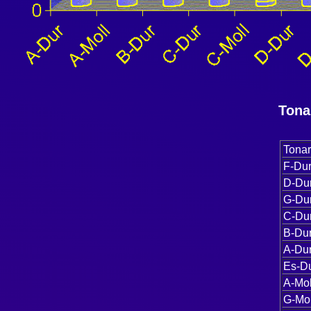
Tona
Tonar
F-Du
D-Du
G-Du
C-Du
B-Du
A-Du
Es-D
A-Mol
G-Mol